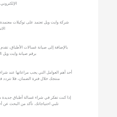
الإلكتروني.
شركة وايت ويل تعتمد على توكيلات معتمدة 
الاتصال 
بالإضافة إلى صيانة غسالات الأطباق، تقدم ش
برقم صيانة وايت ويل 01008049504 للحصول على المساعدة الفورية. يتوفر فريق متخصص لصيانة الثلاجات وإصلاحها.
أحد أهم العوامل التي يجب مراعاتها عند شراء
منتجك خلال فترة الضمان، فلا تتردد في الاتصال برقم صيانة وايت ويل 8049504
إذا كنت تفكر في شراء غسالة أطباق جديدة 
تلبي احتياجاتك. تأكد من البحث عن 