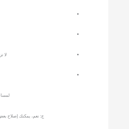
لا ت
لمساع
ج: نعم، يمكنك إصلاح بعض