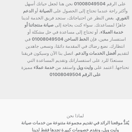
على الرقم
01008049504
نحن هنا لجعل حياتك أسهل
وأكثر راحة عندما تحتاج إلى الحصول على
الصيانة
أو
الدعم
الفوري
. بغض النظر عن احتياجاتك، ستجد فريق الخدمة لدينا
جاهزًا لمساعدتك. سواء كنت بحاجة إلى
صيانة منتجاتنا أو
خدمة العملاء
، أو تحتاج إلى مساعدة في حل مشكلة أو
استفسار معين، فإن
الخط الساخن 01008049504
في
انتظارك. نضع رضاك في المقدمة دائمًا، ونسعى جاهدين
لتقديم
أفضل الخدمات والدعم
. اتصل بنا الآن وسيكون فريقنا
مستعدًا للرد على استفساراتك وتقديم المساعدة التي
تحتاجها. اعتمد على
وايت ويل
واستفد من
خدمة عملاء
مميزة
على الرقم 01008049504
لماذا نحن
يُعَدُّ موقعنا الرائد في تقديم مجموعة متنوعة من خدمات صيانة
وايت ويل، ونقدم خصومات كبيرة تجدها فقط لدينا