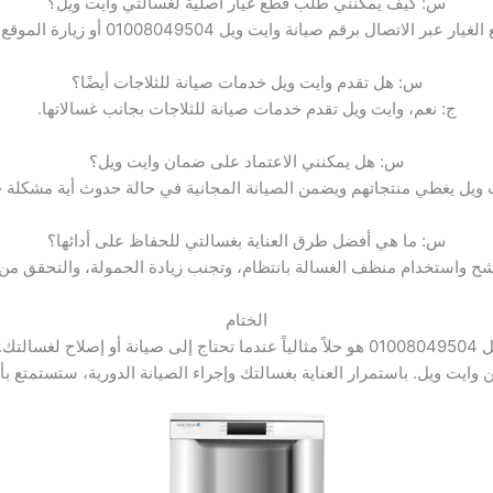
س: كيف يمكنني طلب قطع غيار أصلية لغسالتي وايت ويل؟
ال برقم صيانة وايت ويل 01008049504 أو زيارة الموقع الإلكتروني للشركة.
س: هل تقدم وايت ويل خدمات صيانة للثلاجات أيضًا؟
ج: نعم، وايت ويل تقدم خدمات صيانة للثلاجات بجانب غسالاتها.
س: هل يمكنني الاعتماد على ضمان وايت ويل؟
 ويل يغطي منتجاتهم ويضمن الصيانة المجانية في حالة حدوث أية مشكلة خ
س: ما هي أفضل طرق العناية بغسالتي للحفاظ على أدائها؟
ح واستخدام منظف الغسالة بانتظام، وتجنب زيادة الحمولة، والتحقق من 
الختام
باختصار، رقم صيانة غسالة أطباق وايت ويل 01008049504 هو حلاً مثالياً عندما تحتاج إلى
وايت ويل. باستمرار العناية بغسالتك وإجراء الصيانة الدورية، ستستمتع بأد