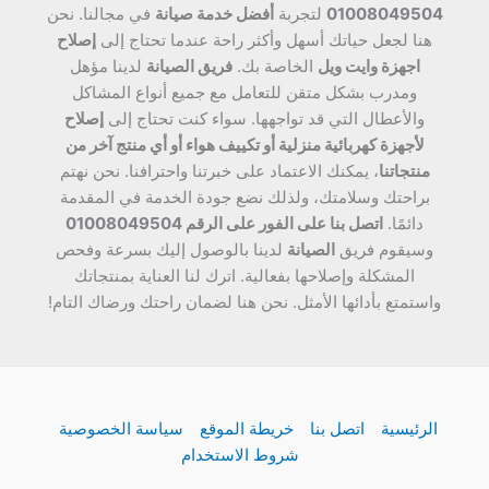
01008049504
لتجربة
أفضل خدمة صيانة
في مجالنا. نحن
هنا لجعل حياتك أسهل وأكثر راحة عندما تحتاج إلى
إصلاح
اجهزة وايت ويل
الخاصة بك.
فريق الصيانة
لدينا مؤهل
ومدرب بشكل متقن للتعامل مع جميع أنواع المشاكل
والأعطال التي قد تواجهها. سواء كنت تحتاج إلى
إصلاح
لأجهزة كهربائية منزلية أو تكييف هواء أو أي منتج آخر من
منتجاتنا
، يمكنك الاعتماد على خبرتنا واحترافنا. نحن نهتم
براحتك وسلامتك، ولذلك نضع جودة الخدمة في المقدمة
دائمًا.
اتصل بنا على الفور على الرقم 01008049504
وسيقوم فريق
الصيانة
لدينا بالوصول إليك بسرعة وفحص
المشكلة وإصلاحها بفعالية. اترك لنا العناية بمنتجاتك
واستمتع بأدائها الأمثل. نحن هنا لضمان راحتك ورضاك التام!
الرئيسية
اتصل بنا
خريطة الموقع
سياسة الخصوصية
شروط الاستخدام