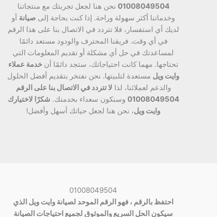
01008049504
نحن هنا لجعل تجربتك مع منتجاتنا
وخدماتنا أكثر سهولة وراحة. إذا كنت بحاجة إلى
صيانة
أو
لديك أي استفسار، فلا تتردد في الاتصال بنا على هذا الرقم
في أي وقت. فريقنا المحترف والودود مستعد دائمًا
لمساعدتك في حل أي مشكلة أو تقديم المعلومات التي
تحتاجها. مهما كانت احتياجاتك، ستجد دائمًا أن
خدمة عملاء
وايت ويل
مستعدة لتلبيتها. نحن نفتخر بتقديم أفضل الحلول
والدعم لعملائنا، لذا
لا تتردد في الاتصال بنا على الرقم
01008049504
وسنكون سعداء بخدمتك.
شكرًا لاختيارك
وايت ويل
، نحن هنا لجعل حياتك أسهل وأفضل!
01008049504
احتفظ بالرقم ، فهو الرقم الموحد لصيانة وايت ويل الذي
سيكون الحل السريع والموثوق لجميع احتياجات الصيانة